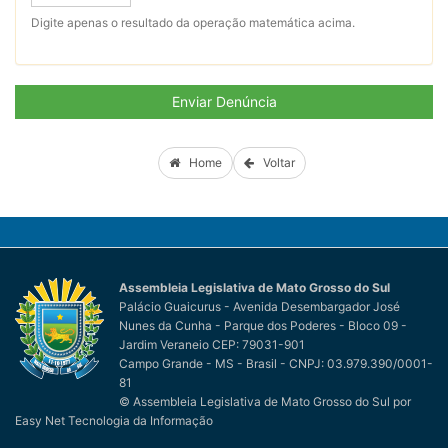
Digite apenas o resultado da operação matemática acima.
Enviar Denúncia
Home
Voltar
Assembleia Legislativa de Mato Grosso do Sul
Palácio Guaicurus - Avenida Desembargador José
Nunes da Cunha - Parque dos Poderes - Bloco 09 -
Jardim Veraneio CEP: 79031-901
Campo Grande - MS - Brasil - CNPJ: 03.979.390/0001-
81
© Assembleia Legislativa de Mato Grosso do Sul
por
Easy Net Tecnologia da Informação